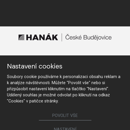
KONTAKTUJTE NÁS
Nastavení cookies
Soubory cookie používáme k personalizaci obsahu reklam a
k analýze návštěvnosti. Můžete "Povolit vše" nebo si
Sledujte nás
přizpůsobit nastavení kliknutím na tlačítko "Nastavení".
Udělený souhlas je možné odvolat po kliknutí na odkaz
"Cookies" v patičce stránky.
Nábytek
POVOLIT VŠE
Kuchyně
Jídelní židle a křesílka
Interiérové dveře
Sedací soupravy a křesla
NASTAVENÍ