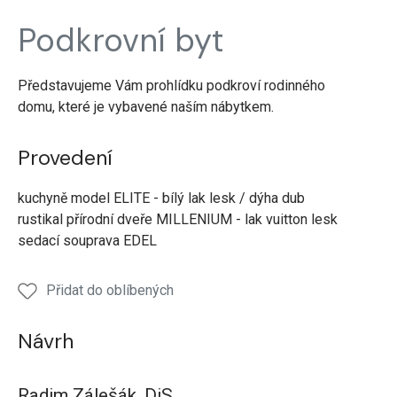
Realizace
Realizace
Realizace
Realizace
Reali
Podkrovní byt
Podkrovní
Podkrovní
Podkrovní
Podkrovní
Podkr
byt
byt
byt
byt
byt
Obývací
Kuchyně
Kuchyně
Kuchyně
Kuch
Představujeme Vám prohlídku podkroví rodinného
pokoj
domu, které je vybavené naším nábytkem.
Provedení
kuchyně model ELITE - bílý lak lesk / dýha dub
rustikal přírodní dveře MILLENIUM - lak vuitton lesk
sedací souprava EDEL
Přidat do oblíbených
Návrh
Radim Zálešák, DiS.