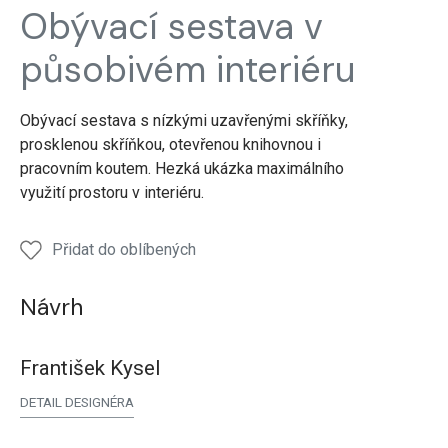
Obývací sestava v
sestava
sestava
sestava
působivém interiéru
Obývací sestava s nízkými uzavřenými skříňky,
prosklenou skříňkou, otevřenou knihovnou i
pracovním koutem. Hezká ukázka maximálního
využití prostoru v interiéru.
Přidat do oblíbených
Návrh
František Kysel
DETAIL DESIGNÉRA