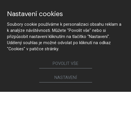
Nastavení cookies
Soubory cookie používáme k personalizaci obsahu reklam a
k analýze návštěvnosti. Můžete "Povolit vše" nebo si
přizpůsobit nastavení kliknutím na tlačítko "Nastavení".
KONTAKTUJTE NÁS
Udělený souhlas je možné odvolat po kliknutí na odkaz
"Cookies" v patičce stránky.
POVOLIT VŠE
Sledujte nás
NASTAVENÍ
Nábytek
Kuchyně
Jídelní židle a křesílka
Interiérové dveře
Sedací soupravy a křesla
Šatny a šatní skříně
Knihovny a komody
Postele a noční stolky
Koupelny
Obývací sestavy
Dětské a studentské pokoje