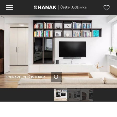
ZOBRAZIT CELÝ INTERIÉR
Hanák
Hanák
Hanák
nábytek
nábytek
nábytek
Obývací
Obývací
Obývací