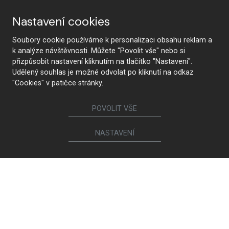
Nastavení cookies
Soubory cookie používáme k personalizaci obsahu reklam a
k analýze návštěvnosti. Můžete "Povolit vše" nebo si
přizpůsobit nastavení kliknutím na tlačítko "Nastavení".
KONTAKTUJTE NÁS
Udělený souhlas je možné odvolat po kliknutí na odkaz
"Cookies" v patičce stránky.
POVOLIT VŠE
Sledujte nás
NASTAVENÍ
Nábytek
Kuchyně
Jídelní židle a křesílka
Interiérové dveře
Sedací soupravy a křesla
Šatny a šatní skříně
Knihovny a komody
Postele a noční stolky
Koupelny
Obývací sestavy
Dětské a studentské pokoje