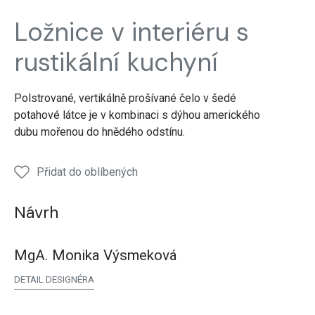
Realizace
Realizace
Realizace
Ložnice v interiéru s
ložnice
ložnice
ložnice
rustikální kuchyní
Polstrované, vertikálně prošívané čelo v šedé
potahové látce je v kombinaci s dýhou amerického
dubu mořenou do hnědého odstínu.
Přidat do oblíbených
Návrh
MgA. Monika Výsmeková
DETAIL DESIGNÉRA