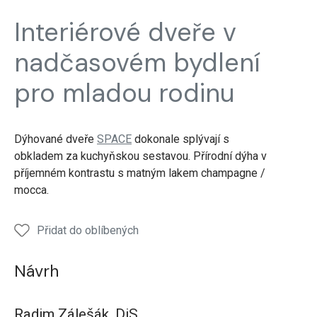
Realizace
Realizace
Realizace
Realizace
Reali
Interiérové dveře v
Interiérové
Interiérové
Interiérové
Interiérové
Inter
dveře
dveře
dveře
dveře
dveře
nadčasovém bydlení
pro mladou rodinu
Dýhované dveře
SPACE
dokonale splývají s
obkladem za kuchyňskou sestavou. Přírodní dýha v
příjemném kontrastu s matným lakem champagne /
mocca.
Přidat do oblíbených
Návrh
Radim Zálešák, DiS.