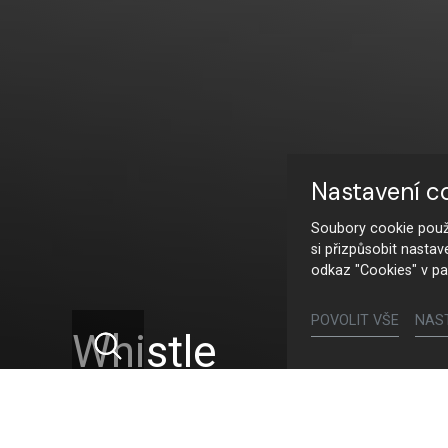
Nastavení c
Soubory cookie použí
si přizpůsobit nastav
odkaz "Cookies" v pa
POVOLIT VŠE
NAS
Whistle