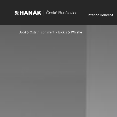
Interior Concept
Úvod
Ostatní sortiment
Brokis
Whistle