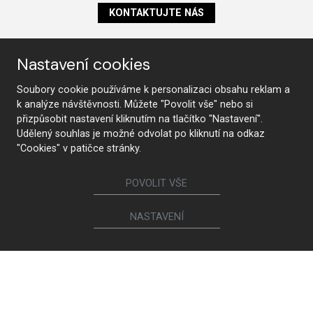
KONTAKTUJTE NÁS
Nastavení cookies
Sledujte nás
Soubory cookie používáme k personalizaci obsahu reklam a
k analýze návštěvnosti. Můžete "Povolit vše" nebo si
přizpůsobit nastavení kliknutím na tlačítko "Nastavení".
Nábytek
Udělený souhlas je možné odvolat po kliknutí na odkaz
"Cookies" v patičce stránky.
Kuchyně
Jídelní židle a křesílka
Interiérové dveře
Sedací soupravy a křesla
POVOLIT VŠE
Šatny a šatní skříně
Knihovny a komody
Postele a noční stolky
Koupelny
NASTAVENÍ
Obývací sestavy
Dětské a studentské pokoje
Jídelní a konferenční stoly
Pracovny