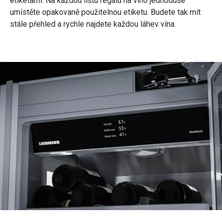
etiketami. Na každou lištu regálu na víno jednoduše
umístěte opakovaně použitelnou etiketu. Budete tak mít
stále přehled a rychle najdete každou láhev vína.