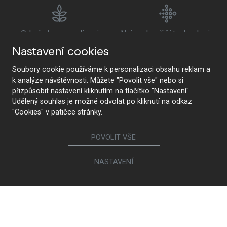
Od návrhu po realizaci
Nejmodernější technologie
Nastavení cookies
Soubory cookie používáme k personalizaci obsahu reklam a
k analýze návštěvnosti. Můžete "Povolit vše" nebo si
Prémiová kvalita a
Zdravotní nezávadnost
přizpůsobit nastavení kliknutím na tlačítko "Nastavení".
udržitelnost
Udělený souhlas je možné odvolat po kliknutí na odkaz
"Cookies" v patičce stránky.
POVOLIT VŠE
NASTAVENÍ