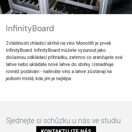
InfinityBoard
Zvláštností chladicí skříně na víno Monolith je prvek
InfinityBoard. InfinityBoard můžete vysunout jako
dočasnou odkládací přihrádku, zatímco co aranžujete své
lahve nebo ukládáte nové lahve do sbírky. Usnadňuje
rovněž podávání - naléváte víno a lahve zůstávají na
jednom místě, kde jim je nejlépe.
Sjednejte si schůzku u nás ve studiu
KONTAKTUJTE NÁS