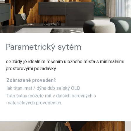
Parametrický sytém
se zády je ideálním řešením úložného místa s minimálními
prostorovými požadavky.
Zobrazené provedení:
lak titan mat / dýha dub selský OLD
Tuto šatnu můžete mít v dalších barevných a
materiálových provedeních.