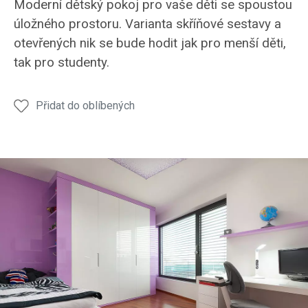
Moderní dětský pokoj pro vaše děti se spoustou
pro
pro
pro
úložného prostoru. Varianta skříňové sestavy a
slečny
slečny
slečny
otevřených nik se bude hodit jak pro menší děti,
tak pro studenty.
Přidat do oblíbených