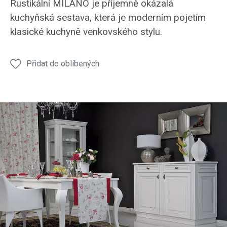
Rustikální MILANO je příjemně okázalá
kuchyňská
kuchyňská
Hanák,
kuchyňská sestava, která je moderním pojetím
sestava
sestava,
model
klasické kuchyně venkovského stylu.
v
která
MILANO
moderním
je
v
pojetím
moderním
bílém
Přidat do oblíbených
doplněna
pojetím
matném
o
kuchyně
laku s
stylový
venkovského
ruční
jídelní
stylu.
šedou
stůl ve
patinou.
stejném
dekoru.