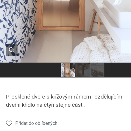
Hanák
Hanák
nábytek
nábytek
Prosklené
Prosklené
Prosklené dveře s křížovým rámem rozdělujícím
dveře
dveře
dveřní křídlo na čtyři stejné části.
FRAME
FRAME
Přidat do oblíbených